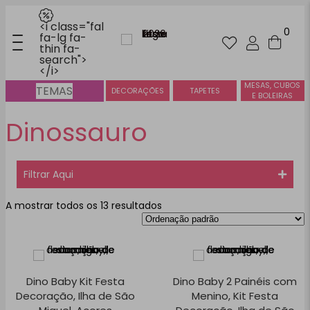
<i class="fal
0
fa-lg fa-
thin fa-
search">
</i>
MESAS, CUBOS
TEMAS
DECORAÇÕES
TAPETES
E BOLEIRAS
Dinossauro
Filtrar Aqui
A mostrar todos os 13 resultados
Dino Baby Kit Festa
Dino Baby 2 Painéis com
Decoração, Ilha de São
Menino, Kit Festa