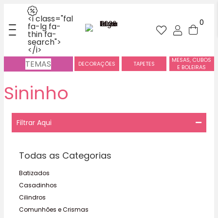
<i class="fal
0
fa-lg fa-
thin fa-
search">
</i>
MESAS, CUBOS
TEMAS
DECORAÇÕES
TAPETES
E BOLEIRAS
Sininho
Filtrar Aqui
Todas as Categorias
Batizados
Casadinhos
Cilindros
Comunhões e Crismas