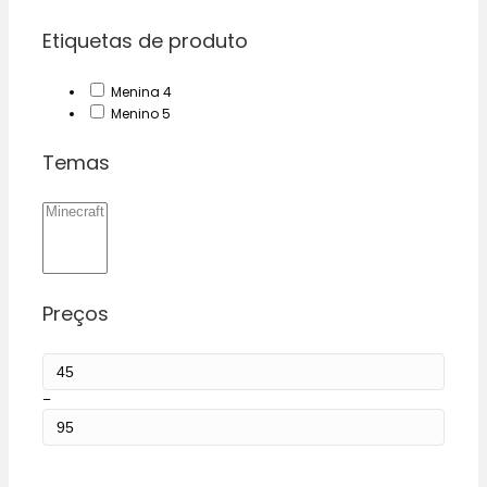
Etiquetas de produto
4
Menina
4
products
5
Menino
5
products
Temas
Preços
–