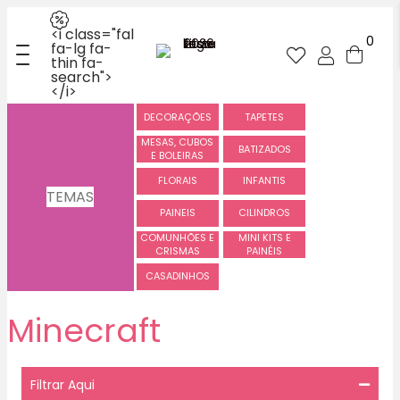
<i class="fal
0
fa-lg fa-
thin fa-
search">
</i>
DECORAÇÕES
TAPETES
MESAS, CUBOS
BATIZADOS
E BOLEIRAS
FLORAIS
INFANTIS
TEMAS
PAINEIS
CILINDROS
COMUNHÕES E
MINI KITS E
CRISMAS
PAINÉIS
CASADINHOS
Minecraft
Filtrar Aqui