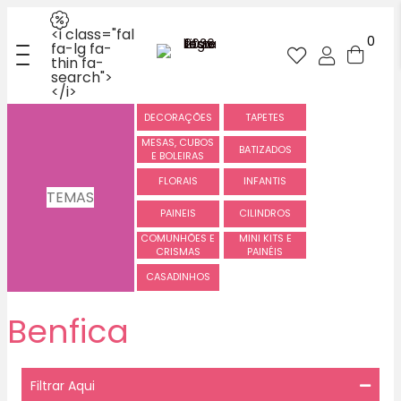
<i class="fal
0
fa-lg fa-
thin fa-
search">
</i>
DECORAÇÕES
TAPETES
MESAS, CUBOS
BATIZADOS
E BOLEIRAS
FLORAIS
INFANTIS
TEMAS
PAINEIS
CILINDROS
COMUNHÕES E
MINI KITS E
CRISMAS
PAINÉIS
CASADINHOS
Benfica
Filtrar Aqui