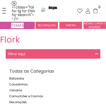
<i class="fal
0
fa-lg fa-thin
fa-search">
</i>
MESAS, CUBOS E
TEMAS
DECORAÇÕES
TAPETES
BOLEIRAS
Flork
Filtrar Aqui
Todas as Categorias
Batizados
Casadinhos
Cilindros
Comunhões e Crismas
Decorações