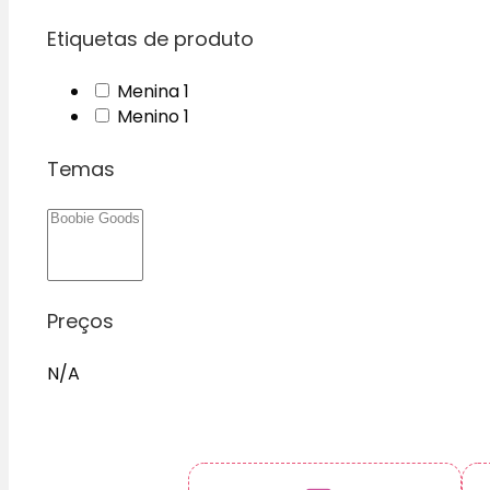
Etiquetas de produto
1
Menina
1
product
1
Menino
1
product
Temas
Preços
N/A