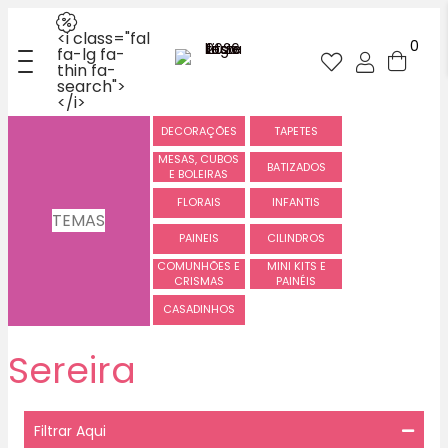
<i class="fal
0
fa-lg fa-
thin fa-
search">
</i>
DECORAÇÕES
TAPETES
MESAS, CUBOS
BATIZADOS
E BOLEIRAS
FLORAIS
INFANTIS
TEMAS
PAINEIS
CILINDROS
COMUNHÕES E
MINI KITS E
CRISMAS
PAINÉIS
CASADINHOS
Sereira
Filtrar Aqui