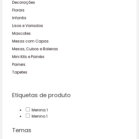
Decorações
Florais
Infantis
Lisos e Variados
Mascotes
Mesas com Capas
Mesas, Cubos e Boleiras
Mini Kits e Painéis
Paineis
Tapetes
Etiquetas de produto
1
Menina
1
product
1
Menino
1
product
Temas