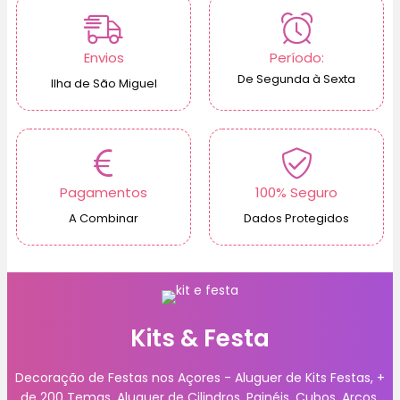
Envios
Período:
De Segunda à Sexta
Ilha de São Miguel
Pagamentos
100% Seguro
A Combinar
Dados Protegidos
Kits & Festa
Decoração de Festas nos Açores - Aluguer de Kits Festas, +
de 200 Temas. Aluguer de Cilindros, Painéis, Cubos, Arcos.