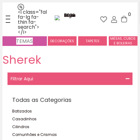
<i class="fal
0
fa-lg fa-
thin fa-
search">
</i>
MESAS, CUBOS
TEMAS
DECORAÇÕES
TAPETES
E BOLEIRAS
Sherek
Filtrar Aqui
Todas as Categorias
Batizados
Casadinhos
Cilindros
Comunhões e Crismas