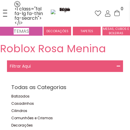
<i class="fal
0
fa-lg fa-thin
fa-search">
</i>
MESAS, CUBOS E
TEMAS
DECORAÇÕES
TAPETES
BOLEIRAS
Roblox Rosa Menina
Filtrar Aqui
Todas as Categorias
Batizados
Casadinhos
Cilindros
Comunhões e Crismas
Decorações