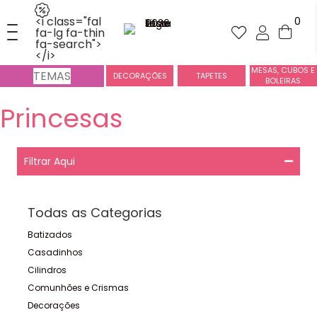
<i class="fal
0
fa-lg fa-thin
fa-search">
</i>
MESAS, CUBOS E
TEMAS
DECORAÇÕES
TAPETES
BOLEIRAS
Princesas
Filtrar Aqui
Todas as Categorias
Batizados
Casadinhos
Cilindros
Comunhões e Crismas
Decorações