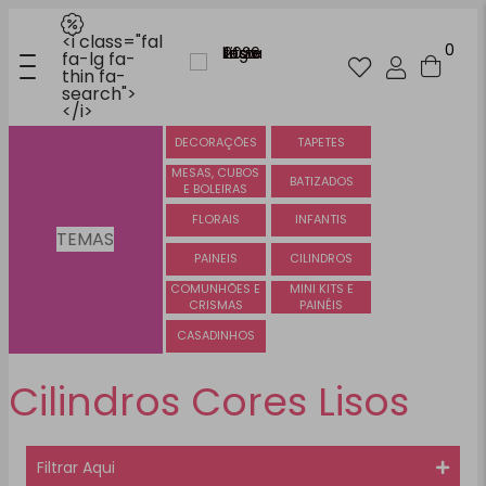
<i class="fal
0
fa-lg fa-
thin fa-
search">
</i>
DECORAÇÕES
TAPETES
MESAS, CUBOS
BATIZADOS
E BOLEIRAS
FLORAIS
INFANTIS
TEMAS
PAINEIS
CILINDROS
COMUNHÕES E
MINI KITS E
CRISMAS
PAINÉIS
CASADINHOS
Cilindros Cores Lisos
Filtrar Aqui