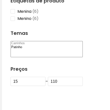
Etiquetas de produto
6
Menina
6
products
6
Menino
6
products
Temas
Preços
–