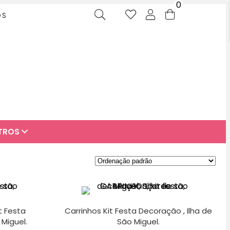
0
OS
TROS
t Festa
Carrinhos Kit Festa Decoração , Ilha de
 Miguel.
São Miguel.