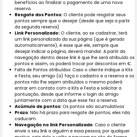
benefícios ao finalizar o pagamento de uma nova
reserva.
Resgate dos Pontos:
O cliente pode resgatar seus
pontos sempre que o desejar (desde que seja a partir
da segunda reserva)
Link Personalizado:
O cliente, ao se cadastrar, terá
um link personalizado da sua página (que é gerado
automaticamente), é esse que ele, sempre que
desejar indicar a página, deverá mandar. A partir da
navegação dentro desse link é que lhe será atribuído os
pontos e assim, os poderá trocar por descontos em €.
Falta de Pontos atribuídos: Caso o cliente indique a Kits
e Festa, seu amigo (a) faça o cadastro e a reserva e os
pontos não lhe sejam atribuídos o mesmo poderá
entrar em contato com a Kits e Festa e solicitar a
pontuação, desde que informe o login do amigo
juntamente com a data que esse fez a reserva.
Acúmulo de pontos:
Os pontos são acumulativos
Prazo
: Não há prazo para resgate de pontos, eles não
caducam.
Navegação no link Personalizado
: Caso o cliente
envie o seu link a alguém e essa pessoa, por qualquer
motivo, saia dele e volte a navegar no site de forma