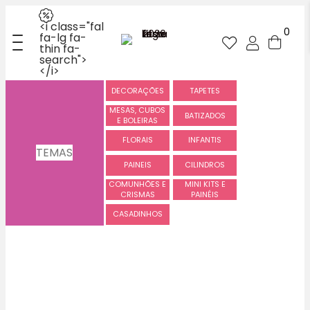
<i class="fal
0
fa-lg fa-
thin fa-
search">
</i>
DECORAÇÕES
TAPETES
MESAS, CUBOS
BATIZADOS
E BOLEIRAS
FLORAIS
INFANTIS
TEMAS
PAINEIS
CILINDROS
COMUNHÕES E
MINI KITS E
CRISMAS
PAINÉIS
CASADINHOS