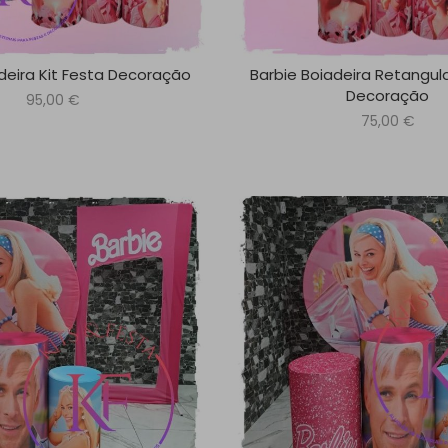
deira Kit Festa Decoração
Barbie Boiadeira Retangula
Decoração
95,00
€
75,00
€