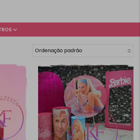
TROS
Ordenação padrão
No options to choose