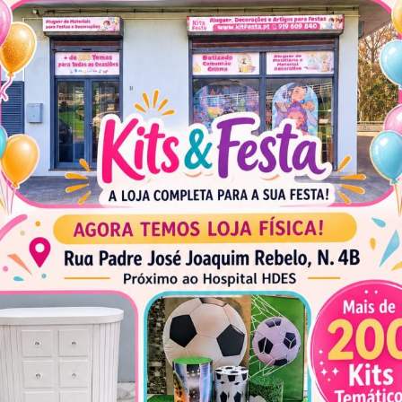
sta, decoração, aniversário.
Barbie Mini Kit / Decoração 
de São Miguel, Açor
75,00
€
58,00
€