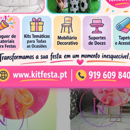
a com 3 Painéis Kit Festa
Barbie Negra com Painel Int
Decoração
Festa Decoraçã
115,00
€
95,00
€