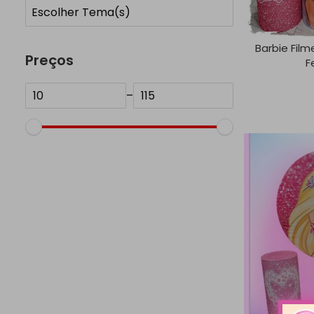
No options to choose
Barbie Film
Preços
F
–