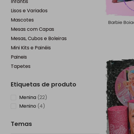
Infantis
Lisos e Variados
Mascotes
Barbie Boia
Mesas com Capas
Mesas, Cubos e Boleiras
Mini Kits e Painéis
Paineis
Tapetes
Etiquetas de produto
22
Menina
22
products
4
Menino
4
products
Temas