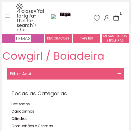
<i class="fal
0
fa-lg fa-
thin fa-
search">
</i>
MESAS, CUBOS
TEMAS
DECORAÇÕES
TAPETES
E BOLEIRAS
Cowgirl / Boiadeira
Filtrar Aqui
Todas as Categorias
Batizados
Casadinhos
Cilindros
Comunhões e Crismas