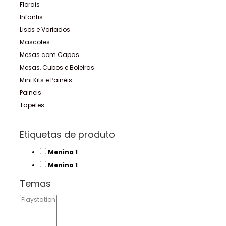
Florais
Infantis
Lisos e Variados
Mascotes
Mesas com Capas
Mesas, Cubos e Boleiras
Mini Kits e Painéis
Paineis
Tapetes
Etiquetas de produto
1
Menina
1
product
1
Menino
1
product
Temas