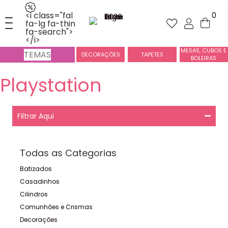
<i class="fal
0
fa-lg fa-thin
fa-search">
</i>
MESAS, CUBOS E
TEMAS
DECORAÇÕES
TAPETES
BOLEIRAS
Playstation
Filtrar Aqui
Todas as Categorias
Batizados
Casadinhos
Cilindros
Comunhões e Crismas
Decorações