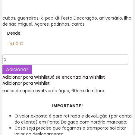
cubos, guerreiras, k-pop Kit Festa Decoração, aniversário, ilha
de são miguel, Açores, patinhos, carros
Desde
15,00
€
Quantidade
de
Mesa
Adicionar
Oval
Adicionar para Wishlist
Já se encontra na Wishlist
de
Adicionar para Wishlist
Apoio
mesa de apoio oval verde água, 60cm de altura
Kit
Festa
Decoração
IMPORTANTE!
,
O valor exposto é para retirada e devolução (por conta
Ilha
do cliente) em Ponta Delgada com horário marcado;
de
Caso seja preciso que façamos o transporte solicitar
São
valor do deslocamento;