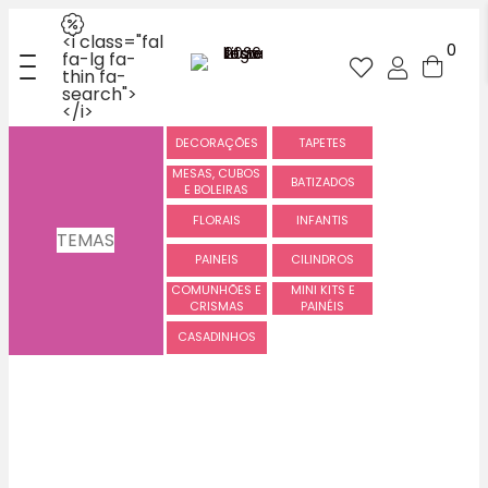
<i class="fal
0
fa-lg fa-
thin fa-
search">
</i>
DECORAÇÕES
TAPETES
MESAS, CUBOS
BATIZADOS
E BOLEIRAS
FLORAIS
INFANTIS
TEMAS
PAINEIS
CILINDROS
COMUNHÕES E
MINI KITS E
CRISMAS
PAINÉIS
CASADINHOS