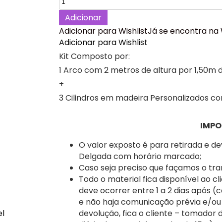
de
Adicionar
Minecraft
Adicionar para Wishlist
Já se encontra na 
Kit
Adicionar para Wishlist
festa
Decoração
Kit Composto por:
Aniversário,
1 Arco com 2 metros de altura por 1,50m 
Ilha
+
de
3 Cilindros em madeira Personalizados c
São
Miguel.
IMPO
O valor exposto é para retirada e d
Delgada com horário marcado;
Caso seja preciso que façamos o tra
Todo o material fica disponível ao cl
deve ocorrer entre 1 a 2 dias após (
e não haja comunicação prévia e/ou
devolução, fica o cliente – tomador