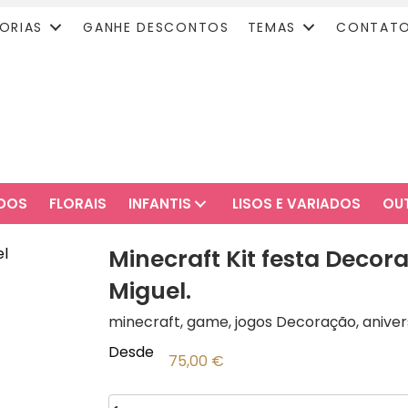
ORIAS
GANHE DESCONTOS
TEMAS
CONTAT
ADOS
FLORAIS
INFANTIS
LISOS E VARIADOS
OU
Minecraft Kit festa Decora
Miguel.
minecraft, game, jogos Decoração, anivers
Desde
75,00
€
Quantidade