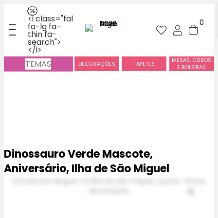
<i class="fal
0
fa-lg fa-
thin fa-
search">
</i>
MESAS, CUBOS
TEMAS
DECORAÇÕES
TAPETES
E BOLEIRAS
Dinossauro Verde Mascote,
Aniversário, Ilha de São Miguel