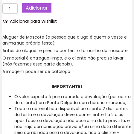
Quantidade
Adicionar
de
Dinossauro
Adicionar para Wishlist
Verde
Mascote,
Aniversário,
Aluguer de Mascote (a pessoa que aluga é quem o veste e
Ilha
anima sua própria festa).
de
Antes do aluguer é preciso conferir o tamanho do mascote.
São
O material é entregue limpo, e o cliente não precisa lavar
Miguel
(nós fazemos essa parte depois).
A imagem pode ser de catálogo
IMPORTANTE!
O valor exposto é para retirada e devolução (por conta
do cliente) em Ponta Delgada com horário marcado;
Todo o material fica disponível ao cliente 2 dias antes
da festa e a devolução deve ocorrer entre 1 a 2 dias
após (caso a devolução não ocorra na data prevista, e
não haja comunicação prévia e/ou uma data diferente
seja combinada para a devolução, fica o cliente –