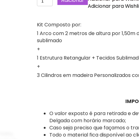
Adicionar
de
Adicionar para Wishli
Dino
Baby
Kit Composto por:
2
1 Arco com 2 metros de altura por 1,50m d
Painéis
sublimado
com
Menino,
+
Kit
1 Estrutura Retangular + Tecidos Sublima
Festa
+
Decoração,
3 Cilindros em madeira Personalizados c
Ilha
de
São
Miguel,
IMPO
Açores
O valor exposto é para retirada e d
Delgada com horário marcado;
Caso seja preciso que façamos o tra
Todo o material fica disponível ao cl