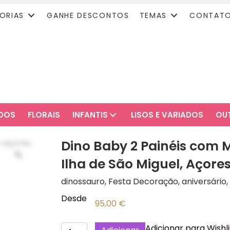
ORIAS
GANHE DESCONTOS
TEMAS
CONTAT
ADOS
FLORAIS
INFANTIS
LISOS E VARIADOS
OU
Dino Baby 2 Painéis com M
Ilha de São Miguel, Açore
dinossauro, Festa Decoração, aniversário, 
Desde
95,00
€
Quantidade
Adicionar para Wishli