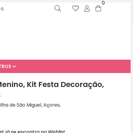
0
OS
TROS
enino, Kit Festa Decoração,
s
Ilha de São Miguel, Açores,
st
Já se encontra na Wishlist