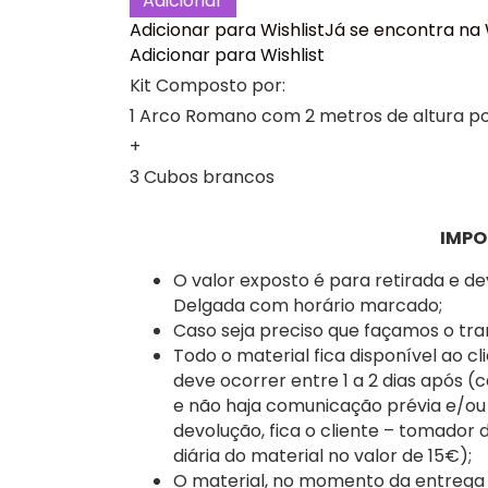
Adicionar
Vermelho
Adicionar para Wishlist
Já se encontra na 
Kit
Adicionar para Wishlist
festa
Decoração
Kit Composto por:
Aniversário
1 Arco Romano com 2 metros de altura por
+
3 Cubos brancos
IMPO
O valor exposto é para retirada e d
Delgada com horário marcado;
Caso seja preciso que façamos o tra
Todo o material fica disponível ao cl
deve ocorrer entre 1 a 2 dias após (
e não haja comunicação prévia e/ou
devolução, fica o cliente – tomador
diária do material no valor de 15€);
O material, no momento da entrega a