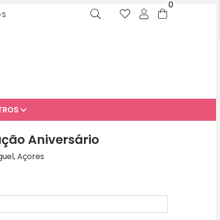
0
OS
TROS
ação Aniversário
guel, Açores