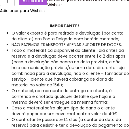
Adicionar
de
Wishlist
Suporte
Adicionar para Wishlist
Doce,
em
IMPORTANTE!
plástico
O valor exposto é para retirada e devolução (por conta
ABS,
do cliente) em Ponta Delgada com horário marcado;
Amarela
NÃO FAZEMOS TRANSPORTE APENAS SUPORTE DE DOCES;
Todo o material fica disponível ao cliente 1 dia antes da
reserva e a devolução deve ocorrer entre 1 a 2 dias após
(caso a devolução não ocorra na data prevista, e não
haja comunicação prévia e/ou uma data diferente seja
combinada para a devolução, fica o cliente – tomador do
serviço – ciente que haverá cobrança de diária do
material no valor de 15€);
O material, no momento da entrega ao cliente, é
conferido e anotado qualquer detalhe que haja e o
mesmo deverá ser entregue da mesma forma;
Caso o material sofra algum tipo de dano o cliente
deverá pagar por um novo material no valor de 40€
O contratante possui até 14 dias (a contar da data da
reserva) para desistir e ter a devolução do pagamento do