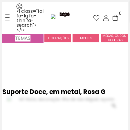
<i class="fal
0
fa-lg fa-
thin fa-
search">
</i>
MESAS, CUBOS
TEMAS
DECORAÇÕES
TAPETES
E BOLEIRAS
Suporte Doce, em metal, Rosa G