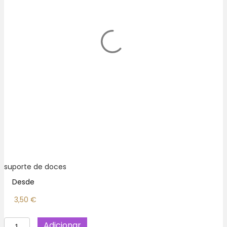
suporte de doces
Desde
3,50
€
Quantidade
Adicionar