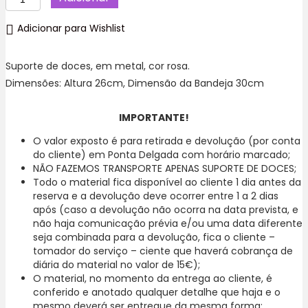
de
Suporte
Adicionar para Wishlist
Doce,
em
metal,
Suporte de doces, em metal, cor rosa.
Rosa
Dimensões: Altura 26cm, Dimensão da Bandeja 30cm
G
IMPORTANTE!
O valor exposto é para retirada e devolução (por conta
do cliente) em Ponta Delgada com horário marcado;
NÃO FAZEMOS TRANSPORTE APENAS SUPORTE DE DOCES;
Todo o material fica disponível ao cliente 1 dia antes da
reserva e a devolução deve ocorrer entre 1 a 2 dias
após (caso a devolução não ocorra na data prevista, e
não haja comunicação prévia e/ou uma data diferente
seja combinada para a devolução, fica o cliente –
tomador do serviço – ciente que haverá cobrança de
diária do material no valor de 15€);
O material, no momento da entrega ao cliente, é
conferido e anotado qualquer detalhe que haja e o
mesmo deverá ser entregue da mesma forma;