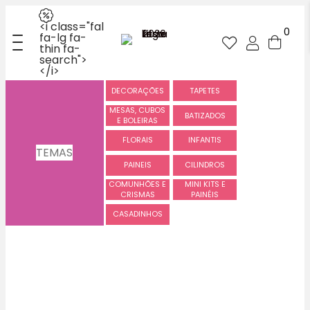
<i class="fal
0
fa-lg fa-
thin fa-
search">
</i>
DECORAÇÕES
TAPETES
MESAS, CUBOS
BATIZADOS
E BOLEIRAS
FLORAIS
INFANTIS
TEMAS
PAINEIS
CILINDROS
COMUNHÕES E
MINI KITS E
CRISMAS
PAINÉIS
CASADINHOS