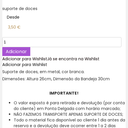
suporte de doces
Desde
3,50
€
Quantidade
de
Suporte
Adicionar
Doce,
Adicionar para Wishlist
Já se encontra na Wishlist
em
Adicionar para Wishlist
metal,
Suporte de doces, em metal, cor branca.
Branca
Dimensões: Altura 26cm, Dimensão da Bandeja 30cm
G
IMPORTANTE!
O valor exposto é para retirada e devolução (por conta
do cliente) em Ponta Delgada com horário marcado;
NÃO FAZEMOS TRANSPORTE APENAS SUPORTE DE DOCES;
Todo o material fica disponível ao cliente 1 dia antes da
reserva e a devolução deve ocorrer entre 1 a 2 dias