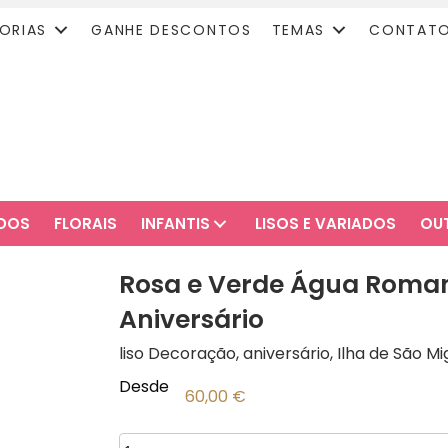
ORIAS
GANHE DESCONTOS
TEMAS
CONTAT
ADOS
FLORAIS
INFANTIS
LISOS E VARIADOS
OU
Rosa e Verde Água Roman
Aniversário
liso Decoração, aniversário, Ilha de São Mi
Desde
60,00
€
Quantidade