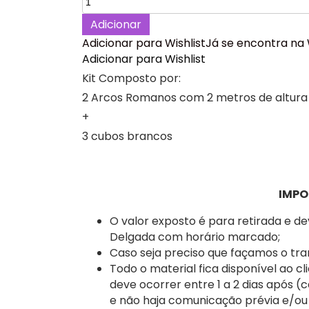
de
Adicionar
Rosa
Adicionar para Wishlist
Já se encontra na 
e
Adicionar para Wishlist
Verde
Água
Kit Composto por:
Romanos
2 Arcos Romanos com 2 metros de altura 
festa
+
Decoração
3 cubos brancos
Aniversário
IMPO
O valor exposto é para retirada e d
Delgada com horário marcado;
Caso seja preciso que façamos o tra
Todo o material fica disponível ao cl
deve ocorrer entre 1 a 2 dias após (
e não haja comunicação prévia e/ou