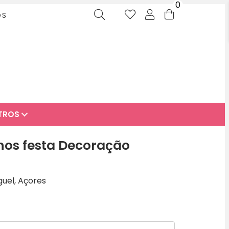
0
OS
TROS
os festa Decoração
guel, Açores