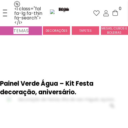
<i class="fal
0
fa-lg fa-thin
fa-search">
</i>
MESAS, CUBOS E
TEMAS
DECORAÇÕES
TAPETES
BOLEIRAS
Painel Verde Água – Kit Festa
decoração, aniversário.