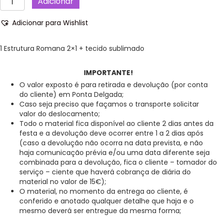
Adicionar
de
Painel
Adicionar para Wishlist
Verde
Água
-
1 Estrutura Romana 2×1 + tecido sublimado
Kit
Festa
IMPORTANTE!
decoração,
O valor exposto é para retirada e devolução (por conta
aniversário.
do cliente) em Ponta Delgada;
Caso seja preciso que façamos o transporte solicitar
valor do deslocamento;
Todo o material fica disponível ao cliente 2 dias antes da
festa e a devolução deve ocorrer entre 1 a 2 dias após
(caso a devolução não ocorra na data prevista, e não
haja comunicação prévia e/ou uma data diferente seja
combinada para a devolução, fica o cliente – tomador do
serviço – ciente que haverá cobrança de diária do
material no valor de 15€);
O material, no momento da entrega ao cliente, é
conferido e anotado qualquer detalhe que haja e o
mesmo deverá ser entregue da mesma forma;