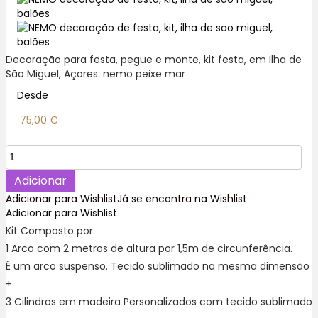
Decoração para festa, pegue e monte, kit festa, em Ilha de
São Miguel, Açores. nemo peixe mar
Desde
75,00
€
Quantidade
de
Nemo
Adicionar
Kit
Adicionar para Wishlist
Já se encontra na Wishlist
Festa
Adicionar para Wishlist
decoração,
Kit Composto por:
aniversário.
1 Arco com 2 metros de altura por 1,5m de circunferência.
É um arco suspenso. Tecido sublimado na mesma dimensão
+
3 Cilindros em madeira Personalizados com tecido sublimado