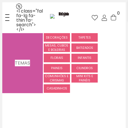
<i class="fal
0
fa-lg fa-
thin fa-
search">
</i>
DECORAÇÕES
TAPETES
MESAS, CUBOS
BATIZADOS
E BOLEIRAS
FLORAIS
INFANTIS
TEMAS
PAINEIS
CILINDROS
COMUNHÕES E
MINI KITS E
CRISMAS
PAINÉIS
CASADINHOS