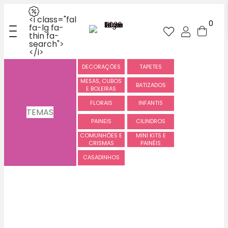
<i class="fal
0
fa-lg fa-
thin fa-
search">
</i>
DECORAÇÕES
TAPETES
MESAS, CUBOS
BATIZADOS
E BOLEIRAS
FLORAIS
INFANTIS
TEMAS
PAINEIS
CILINDROS
COMUNHÕES E
MINI KITS E
CRISMAS
PAINÉIS
CASADINHOS