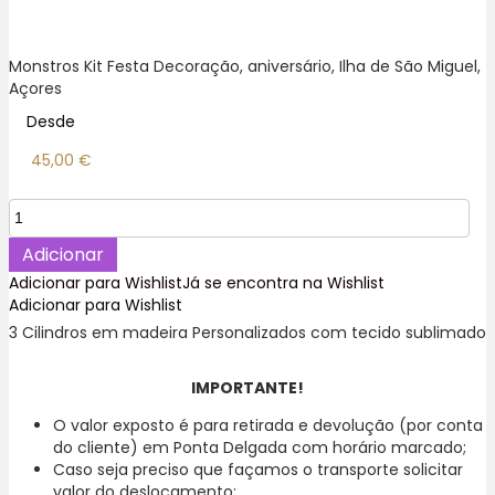
Monstros Kit Festa Decoração, aniversário, Ilha de São Miguel,
Açores
Desde
45,00
€
Quantidade
de
Monstros
Adicionar
Cilindros
Adicionar para Wishlist
Já se encontra na Wishlist
Kit
Adicionar para Wishlist
Festa
3 Cilindros em madeira Personalizados com tecido sublimado
Decoração,
Aniversário.
IMPORTANTE!
O valor exposto é para retirada e devolução (por conta
do cliente) em Ponta Delgada com horário marcado;
Caso seja preciso que façamos o transporte solicitar
valor do deslocamento;