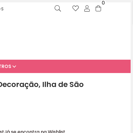
0
OS
TROS
 Decoração, Ilha de São
st
Já se encontra na Wishlist