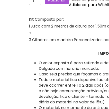
Adicionar
de
Adicionar para Wishli
Minnie
Colorida
Kit Composto por:
Kit
1 Arco com 2 metros de altura por 1,50m d
Festa
Decoração,
+
Ilha
3 Cilindros em madeira Personalizados c
de
São
IMPO
Miguel.
O valor exposto é para retirada e d
Delgada com horário marcado;
Caso seja preciso que façamos o tra
Todo o material fica disponível ao cl
deve ocorrer entre 1 a 2 dias após (
e não haja comunicação prévia e/ou
devolução, fica o cliente – tomador
diária do material no valor de 15€);
O material, no momento da entrega a