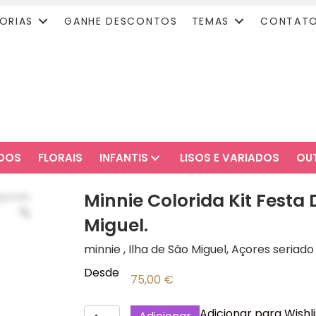
ORIAS
GANHE DESCONTOS
TEMAS
CONTAT
ADOS
FLORAIS
INFANTIS
LISOS E VARIADOS
OU
Minnie Colorida Kit Festa
Miguel.
minnie , Ilha de São Miguel, Açores seriado
Desde
75,00
€
Quantidade
Adicionar para Wishli