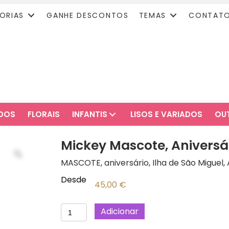
ORIAS
GANHE DESCONTOS
TEMAS
CONTAT
ADOS
FLORAIS
INFANTIS
LISOS E VARIADOS
OU
Mickey Mascote, Aniversár
MASCOTE, aniversário, Ilha de São Miguel,
Desde
45,00
€
Quantidade
Adicionar
de