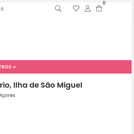
0
OS
TROS
io, Ilha de São Miguel
 Açores