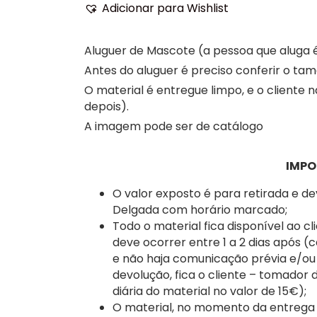
Mickey
Adicionar para Wishlist
Mascote,
Aniversário,
Aluguer de Mascote (a pessoa que aluga é
Ilha
de
Antes do aluguer é preciso conferir o t
São
O material é entregue limpo, e o cliente 
Miguel
depois).
A imagem pode ser de catálogo
IMPO
O valor exposto é para retirada e d
Delgada com horário marcado;
Todo o material fica disponível ao cl
deve ocorrer entre 1 a 2 dias após (
e não haja comunicação prévia e/ou
devolução, fica o cliente – tomador
diária do material no valor de 15€);
O material, no momento da entrega a