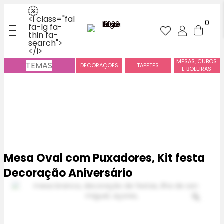
<i class="fal
0
fa-lg fa-
thin fa-
search">
</i>
MESAS, CUBOS
TEMAS
DECORAÇÕES
TAPETES
E BOLEIRAS
Mesa Oval com Puxadores, Kit festa
Decoração Aniversário