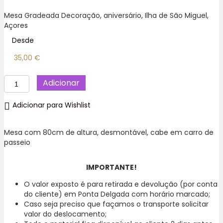
Mesa Gradeada Decoração, aniversário, Ilha de São Miguel,
Açores
Desde
35,00
€
Quantidade
Adicionar
de
Mesa
Adicionar para Wishlist
Oval
com
Puxadores,
Mesa com 80cm de altura, desmontável, cabe em carro de
Kit
passeio
festa
Decoração
IMPORTANTE!
Aniversário
O valor exposto é para retirada e devolução (por conta
do cliente) em Ponta Delgada com horário marcado;
Caso seja preciso que façamos o transporte solicitar
valor do deslocamento;