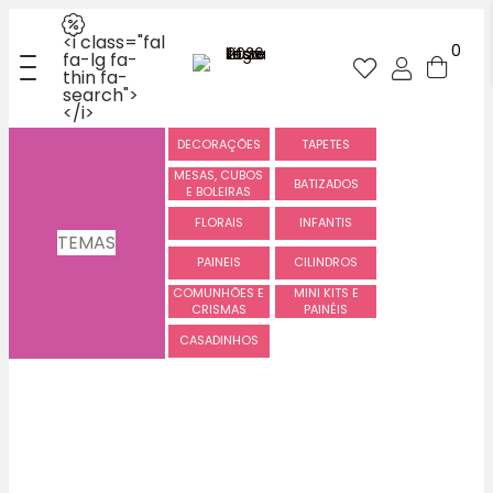
<i class="fal
0
fa-lg fa-
thin fa-
search">
</i>
DECORAÇÕES
TAPETES
MESAS, CUBOS
BATIZADOS
E BOLEIRAS
FLORAIS
INFANTIS
TEMAS
PAINEIS
CILINDROS
COMUNHÕES E
MINI KITS E
CRISMAS
PAINÉIS
CASADINHOS