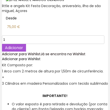
little e angels Kit Festa Decoração, aniversário, ilha de são
miguel, Açores
Desde
75,00
€
Quantidade
de
Litthle
Adicionar
e
Adicionar para Wishlist
Já se encontra na Wishlist
Angels
Adicionar para Wishlist
Kit
Kit Composto por:
Festa
1 Arco com 2 metros de altura por 1,50m de circunferência.
Decoração
,
+
Ilha
3 Cilindros em madeira Personalizados com tecido sublimado
de
São
IMPORTANTE!
Miguel.
O valor exposto é para retirada e devolução (por conta
do cliente) em Ponta Delgada com horário marcado;