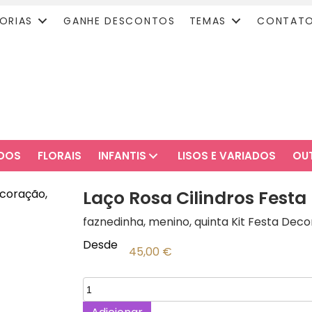
ORIAS
GANHE DESCONTOS
TEMAS
CONTAT
ADOS
FLORAIS
INFANTIS
LISOS E VARIADOS
OU
Laço Rosa Cilindros Festa
faznedinha, menino, quinta Kit Festa Decor
Desde
45,00
€
Quantidade
de