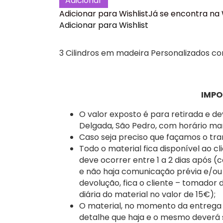
Adicionar
Laço
Adicionar para Wishlist
Já se encontra na 
Rosa
Adicionar para Wishlist
Cilindros
Festa
Decoração,
3 Cilindros em madeira Personalizados c
Aniversário.
IMPO
O valor exposto é para retirada e d
Delgada, São Pedro, com horário ma
Caso seja preciso que façamos o tra
Todo o material fica disponível ao cl
deve ocorrer entre 1 a 2 dias após (
e não haja comunicação prévia e/ou
devolução, fica o cliente – tomador
diária do material no valor de 15€);
O material, no momento da entrega a
detalhe que haja e o mesmo deverá