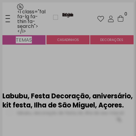
<i class="fal
0
fa-lg fa-
thin fa-
search">
</i>
TEMAS
S
MINI KITS E PAINÉIS
CASADINHOS
DECORAÇÕES
Labubu, Festa Decoração, aniversário,
kit festa, Ilha de São Miguel, Açores.