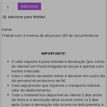
Quantidade
Adicionar
de
Labubu,
Adicionar para Wishlist
Festa
Decoração,
aniversário,
Painel
kit
1 Painel com 2 metros de altura por 1,50 de circunferência
festa,
Ilha
de
São
IMPORTANTE!
Miguel,
O valor exposto é para retirada e devolução (por conta
Açores.
do cliente) em Ponta Delgada às terças e quintas com
horário marcado;
Caso o cliente necessite retirar e devolver em outro dia
da semana há acréscimo de 5€
Caso seja preciso que façamos o transporte solicitar
valor do deslocamento;
Todo o material fica disponível ao cliente 2 dias antes
da festa e a devolução deve ocorrer entre 1 a 2 dias
após (caso a devolução não ocorra na data prevista, e