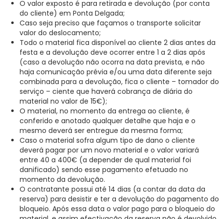
O valor exposto é para retirada e devolução (por conta
do cliente) em Ponta Delgada;
Caso seja preciso que façamos o transporte solicitar
valor do deslocamento;
Todo o material fica disponível ao cliente 2 dias antes da
festa e a devolução deve ocorrer entre 1 a 2 dias após
(caso a devolução não ocorra na data prevista, e não
haja comunicação prévia e/ou uma data diferente seja
combinada para a devolução, fica o cliente – tomador do
serviço – ciente que haverá cobrança de diária do
material no valor de 15€);
O material, no momento da entrega ao cliente, é
conferido e anotado qualquer detalhe que haja e o
mesmo deverá ser entregue da mesma forma;
Caso o material sofra algum tipo de dano o cliente
deverá pagar por um novo material e o valor variará
entre 40 a 400€ (a depender de qual material foi
danificado) sendo esse pagamento efetuado no
momento da devolução.
O contratante possui até 14 dias (a contar da data da
reserva) para desistir e ter a devolução do pagamento do
bloqueio. Após essa data o valor pago para o bloqueio do
material, e assim efectivação da reserva não é devolvido.