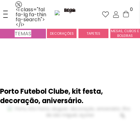
<i class="fal
0
fa-lg fa-thin
fa-search">
</i>
MESAS, CUBOS E
TEMAS
DECORAÇÕES
TAPETES
BOLEIRAS
Porto Futebol Clube, kit festa,
decoração, aniversário.