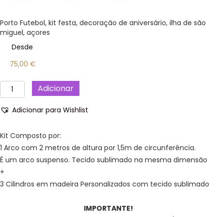
Porto Futebol, kit festa, decoração de aniversário, ilha de são
miguel, açores
Desde
75,00
€
Quantidade
Adicionar
de
Porto
Adicionar para Wishlist
Futebol
Clube,
kit
Kit Composto por:
festa,
1 Arco com 2 metros de altura por 1,5m de circunferência.
decoração,
É um arco suspenso. Tecido sublimado na mesma dimensão
aniversário.
+
3 Cilindros em madeira Personalizados com tecido sublimado
IMPORTANTE!