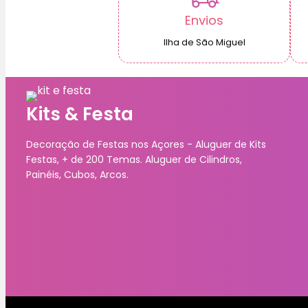
Envios
Ilha de São Miguel
Kits & Festa
Decoração de Festas nos Açores - Aluguer de Kits
Festas, + de 200 Temas. Aluguer de Cilindros,
Painéis, Cubos, Arcos.