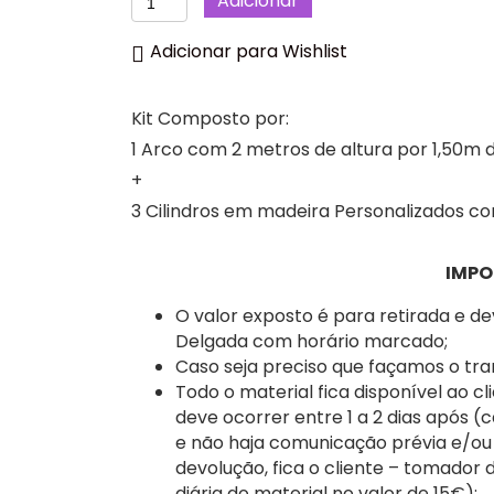
Adicionar
de
Jardim
Adicionar para Wishlist
Menina,
Kit
Kit Composto por:
Festa
Decoração
1 Arco com 2 metros de altura por 1,50m d
Ilha
+
de
3 Cilindros em madeira Personalizados c
São
MIguel,
IMPO
Açores.
O valor exposto é para retirada e d
Delgada com horário marcado;
Caso seja preciso que façamos o tra
Todo o material fica disponível ao cl
deve ocorrer entre 1 a 2 dias após (
e não haja comunicação prévia e/ou
devolução, fica o cliente – tomador
diária do material no valor de 15€);