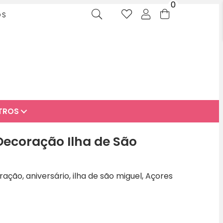
0
OS
TROS
Decoração Ilha de São
ação, aniversário, ilha de são miguel, Açores