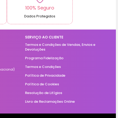
100% Seguro
Dados Protegidos
SERVIÇO AO CLIENTE
Termos e Condições de Vendas, Envios e
Devoluções
Programa Fidelização
Termos e Condições
acional)
Política de Privacidade
Política de Cookies
Resolução de Litígios
Livro de Reclamações Online