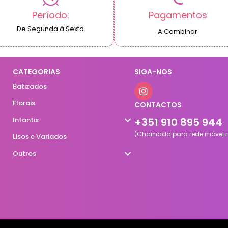
Período:
Pagamentos
De Segunda à Sexta
A Combinar
CATEGORIAS
SIGA-NOS
Batizados
Florais
CONTACTOS
Infantis
+351 910 895 944
(Chamada para rede móvel n
Lisos e Variados
Outros