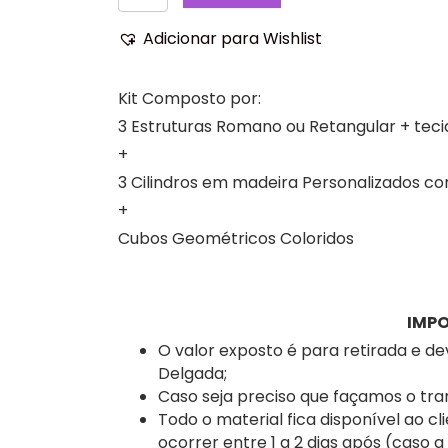
de
Guerreiras
Adicionar para Wishlist
do
K-
Kit Composto por:
Pop
3
3 Estruturas Romano ou Retangular + tec
Painéis
+
+
3 Cilindros em madeira Personalizados c
Casadinho,
+
Kit
Cubos Geométricos Coloridos
festa,
aniversário,
decoração.
IMP
O valor exposto é para retirada e d
Delgada;
Caso seja preciso que façamos o tran
Todo o material fica disponível ao cl
ocorrer entre 1 a 2 dias após (caso 