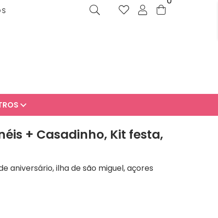
0
OS
TROS
éis + Casadinho, Kit festa,
e aniversário, ilha de são miguel, açores