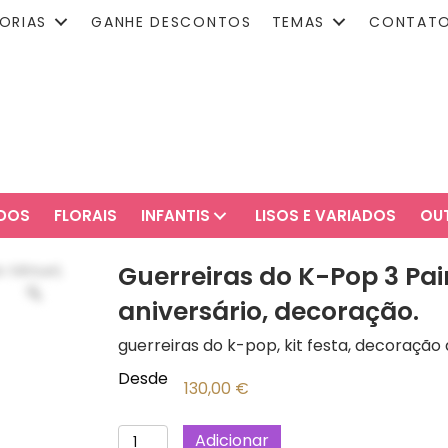
ORIAS
GANHE DESCONTOS
TEMAS
CONTAT
ADOS
FLORAIS
INFANTIS
LISOS E VARIADOS
OU
Guerreiras do K-Pop 3 Pain
aniversário, decoração.
guerreiras do k-pop, kit festa, decoração d
Desde
130,00
€
Quantidade
Adicionar