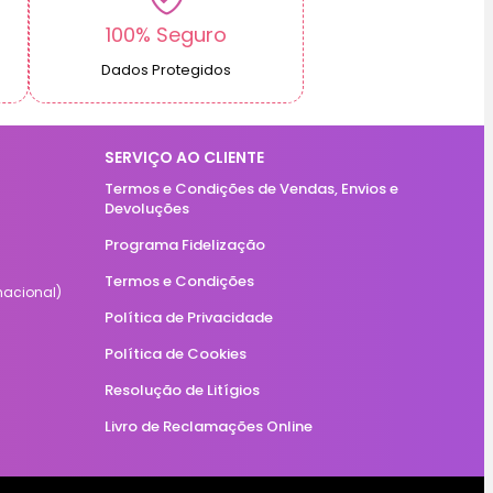
100% Seguro
Dados Protegidos
SERVIÇO AO CLIENTE
Termos e Condições de Vendas, Envios e
Devoluções
Programa Fidelização
Termos e Condições
acional)
Política de Privacidade
Política de Cookies
Resolução de Litígios
Livro de Reclamações Online