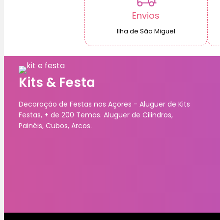
Envios
Ilha de São Miguel
Kits & Festa
Decoração de Festas nos Açores - Aluguer de Kits
Festas, + de 200 Temas. Aluguer de Cilindros,
Painéis, Cubos, Arcos.