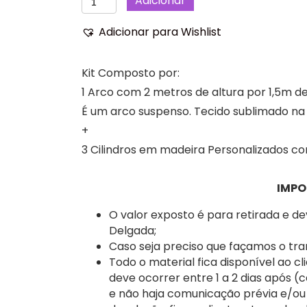
Adicionar
de
Floral,
Adicionar para Wishlist
Gratidão,
Kits
Kit Composto por:
Festa,
Aniversário,
1 Arco com 2 metros de altura por 1,5m de
Casamento,
É um arco suspenso. Tecido sublimado 
Decoração.
+
3 Cilindros em madeira Personalizados c
IMPO
O valor exposto é para retirada e d
Delgada;
Caso seja preciso que façamos o tra
Todo o material fica disponível ao cl
deve ocorrer entre 1 a 2 dias após (
e não haja comunicação prévia e/ou