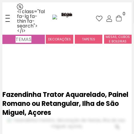
<i class="fal
0
fa-lg fa-
thin fa-
search">
</i>
MESAS, CUBOS
TEMAS
DECORAÇÕES
TAPETES
E BOLEIRAS
Fazendinha Trator Aquarelado, Painel
Romano ou Retangular, Ilha de São
Miguel, Açores