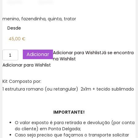
menino, fazendinha, quinta, trator
Desde
45,00
€
Quantidade
Adicionar para Wishlist
Já se encontra
Adicionar
de
na Wishlist
Fazendinha
Adicionar para Wishlist
Trator
Aquarelado,
Kit Composto por:
Painel
1 estrutura romano (ou retangular) 2x1m + tecido sublimado
Romano
ou
Retangular,
Ilha
IMPORTANTE!
de
São
O valor exposto é para retirada e devolução (por conta
Miguel,
do cliente) em Ponta Delgada;
Açores
Caso seja preciso que façamos o transporte solicitar