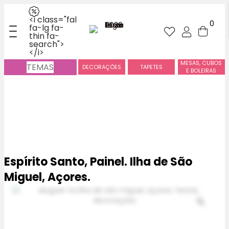
<i class="fal
0
fa-lg fa-
thin fa-
search">
</i>
MESAS, CUBOS
TEMAS
DECORAÇÕES
TAPETES
E BOLEIRAS
Espírito Santo, Painel. Ilha de São
Miguel, Açores.