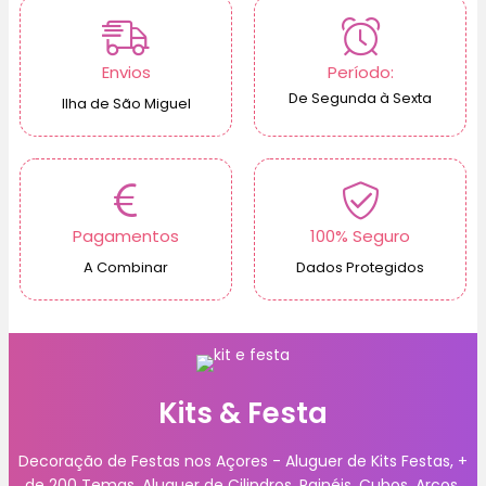
Envios
Período:
De Segunda à Sexta
Ilha de São Miguel
Pagamentos
100% Seguro
A Combinar
Dados Protegidos
Kits & Festa
Decoração de Festas nos Açores - Aluguer de Kits Festas, +
de 200 Temas. Aluguer de Cilindros, Painéis, Cubos, Arcos.