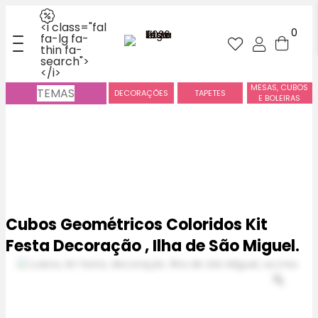
<i class="fal
0
fa-lg fa-
thin fa-
search">
</i>
MESAS, CUBOS
TEMAS
DECORAÇÕES
TAPETES
E BOLEIRAS
Cubos Geométricos Coloridos Kit
Festa Decoração , Ilha de São Miguel.