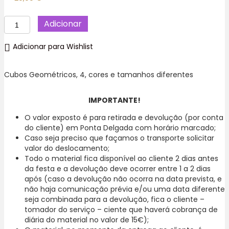
Quantidade
Adicionar
de
Cubos
Adicionar para Wishlist
Geométricos
Coloridos
Kit
Cubos Geométricos, 4, cores e tamanhos diferentes
Festa
Decoração
IMPORTANTE!
,
Ilha
O valor exposto é para retirada e devolução (por conta
de
do cliente) em Ponta Delgada com horário marcado;
São
Caso seja preciso que façamos o transporte solicitar
Miguel.
valor do deslocamento;
Todo o material fica disponível ao cliente 2 dias antes
da festa e a devolução deve ocorrer entre 1 a 2 dias
após (caso a devolução não ocorra na data prevista, e
não haja comunicação prévia e/ou uma data diferente
seja combinada para a devolução, fica o cliente –
tomador do serviço – ciente que haverá cobrança de
diária do material no valor de 15€);