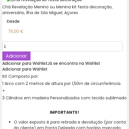
Chá Revelação Menino ou Menina kit festa decoração,
aniversário, Ilha de São Miguel, Açores
Desde
75,00
€
Quantidade
de
Chá
Adicionar
Revelação
Adicionar para Wishlist
Já se encontra na Wishlist
Menino
Adicionar para Wishlist
ou
Kit Composto por:
Menina
1 Arco com 2 metros de altura por 1,50m de circunferência.
Kit
Festa
+
Decoração
3 Cilindros em madeira Personalizados com tecido sublimado
IMPORTANTE!
O valor exposto é para retirada e devolução (por conta
do cliente) em Ponta Delgada com horário marcado;