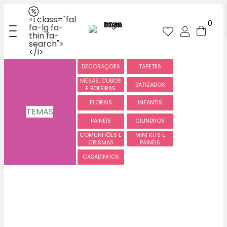
<i class="fal
0
fa-lg fa-
thin fa-
search">
</i>
DECORAÇÕES
TAPETES
MESAS, CUBOS
BATIZADOS
E BOLEIRAS
FLORAIS
INFANTIS
TEMAS
PAINEIS
CILINDROS
COMUNHÕES E
MINI KITS E
CRISMAS
PAINÉIS
CASADINHOS