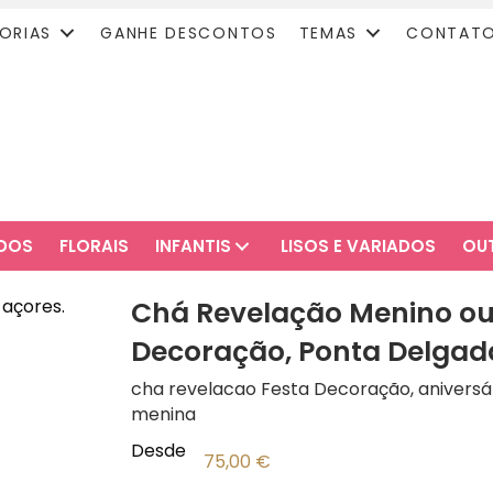
ORIAS
GANHE DESCONTOS
TEMAS
CONTAT
ADOS
FLORAIS
INFANTIS
LISOS E VARIADOS
OU
Chá Revelação Menino ou 
Decoração, Ponta Delgad
cha revelacao Festa Decoração, aniversári
menina
Desde
75,00
€