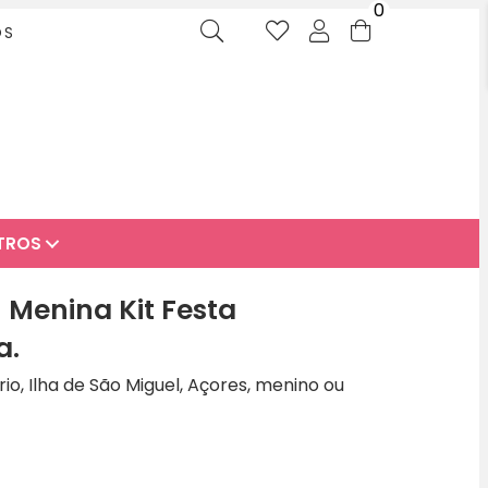
0
OS
TROS
Menina Kit Festa
a.
o, Ilha de São Miguel, Açores, menino ou