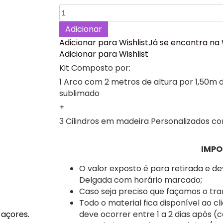
Quantidade
de
Adicionar
Chá
Adicionar para Wishlist
Já se encontra na 
Revelação
Adicionar para Wishlist
Menino
ou
Kit Composto por:
Menina
1 Arco com 2 metros de altura por 1,50m d
Kit
sublimado
Festa
+
Decoração,
3 Cilindros em madeira Personalizados c
Ponta
Delgada.
IMPO
O valor exposto é para retirada e d
Delgada com horário marcado;
Caso seja preciso que façamos o tra
Todo o material fica disponível ao cl
deve ocorrer entre 1 a 2 dias após (