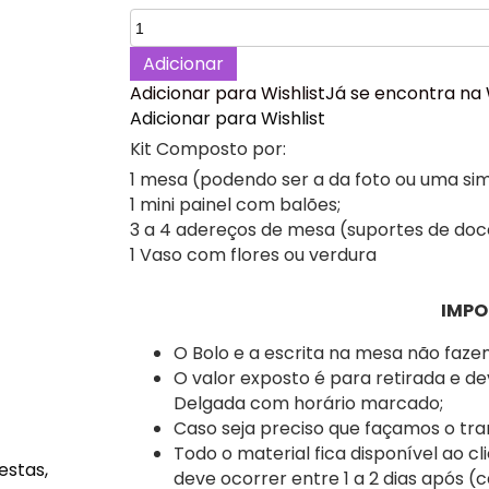
original
atual
Quantidade
era:
é:
de
Adicionar
58,00 €.
45,00 €.
Chá
Adicionar para Wishlist
Já se encontra na 
Revelação
Adicionar para Wishlist
Elefantinhos
Mini
Kit Composto por:
Kit
1 mesa (podendo ser a da foto ou uma simi
/
1 mini painel com balões;
Decoração
3 a 4 adereços de mesa (suportes de doc
de
1 Vaso com flores ou verdura
Mesa,
Ilha
IMPO
de
São
O Bolo e a escrita na mesa não fazem 
Miguel,
O valor exposto é para retirada e d
Açores
Delgada com horário marcado;
Caso seja preciso que façamos o tra
Todo o material fica disponível ao cl
deve ocorrer entre 1 a 2 dias após (