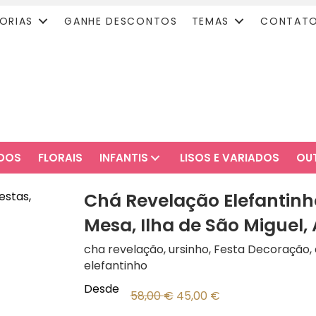
ORIAS
GANHE DESCONTOS
TEMAS
CONTAT
ADOS
FLORAIS
INFANTIS
LISOS E VARIADOS
OU
Chá Revelação Elefantinho
Mesa, Ilha de São Miguel,
cha revelação, ursinho, Festa Decoração, a
elefantinho
Desde
O
O
58,00
€
45,00
€
preço
preço