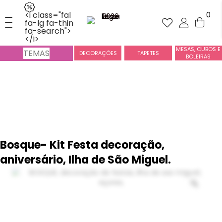
<i class="fal
0
fa-lg fa-thin
fa-search">
</i>
MESAS, CUBOS E
TEMAS
DECORAÇÕES
TAPETES
BOLEIRAS
Bosque- Kit Festa decoração,
aniversário, Ilha de São Miguel.