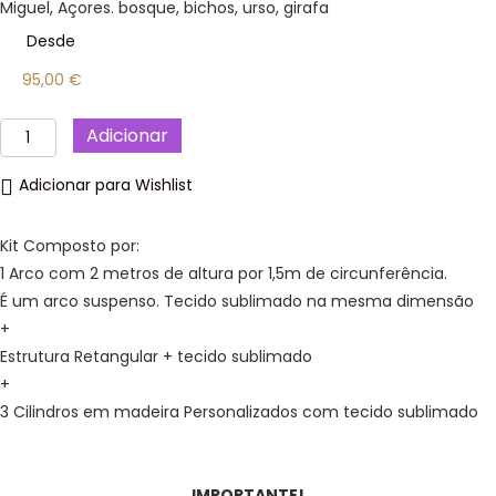
Miguel, Açores. bosque, bichos, urso, girafa
Desde
95,00
€
Quantidade
Adicionar
de
Bosque-
Adicionar para Wishlist
Kit
Festa
decoração,
Kit Composto por:
aniversário,
1 Arco com 2 metros de altura por 1,5m de circunferência.
Ilha
É um arco suspenso. Tecido sublimado na mesma dimensão
de
São
+
Miguel.
Estrutura Retangular + tecido sublimado
+
3 Cilindros em madeira Personalizados com tecido sublimado
IMPORTANTE!