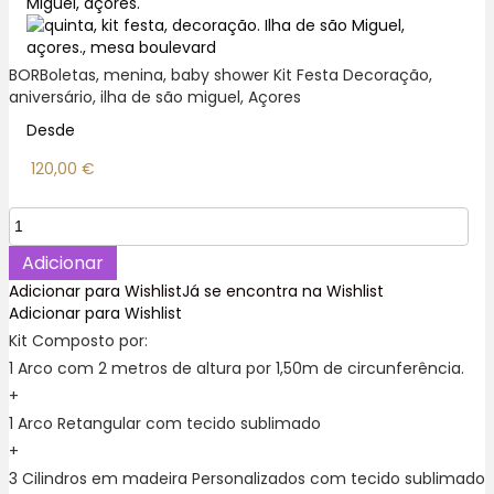
BORBoletas, menina, baby shower Kit Festa Decoração,
aniversário, ilha de são miguel, Açores
Desde
120,00
€
Quantidade
de
Borboletas
Adicionar
com
Adicionar para Wishlist
Já se encontra na Wishlist
Menina
Adicionar para Wishlist
Casadinho
Kit Composto por:
Kit
1 Arco com 2 metros de altura por 1,50m de circunferência.
Festa
Decoração
+
,
1 Arco Retangular com tecido sublimado
Ilha
+
de
3 Cilindros em madeira Personalizados com tecido sublimado
São