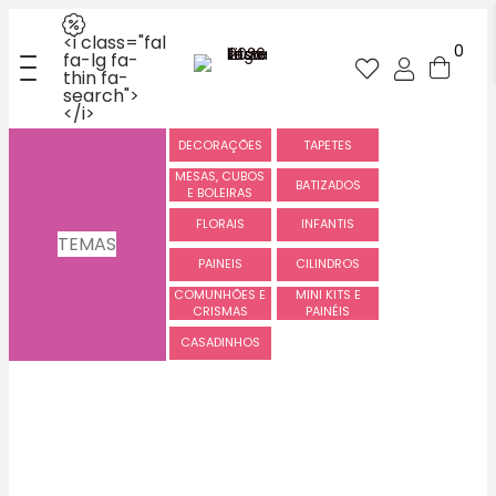
<i class="fal
0
fa-lg fa-
thin fa-
search">
</i>
DECORAÇÕES
TAPETES
MESAS, CUBOS
BATIZADOS
E BOLEIRAS
FLORAIS
INFANTIS
TEMAS
PAINEIS
CILINDROS
COMUNHÕES E
MINI KITS E
CRISMAS
PAINÉIS
CASADINHOS