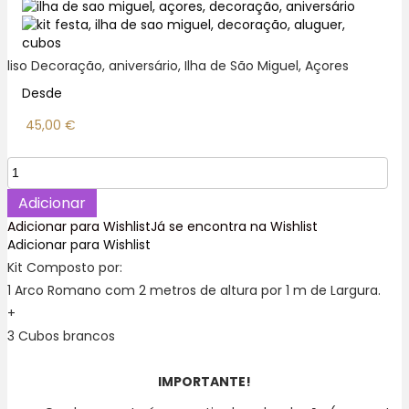
liso Decoração, aniversário, Ilha de São Miguel, Açores
Desde
45,00
€
Quantidade
de
Bege
Adicionar
Claro
Adicionar para Wishlist
Já se encontra na Wishlist
Kit
Adicionar para Wishlist
festa
Kit Composto por:
Decoração
1 Arco Romano com 2 metros de altura por 1 m de Largura.
Aniversário
+
3 Cubos brancos
IMPORTANTE!