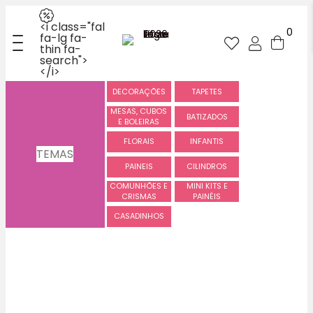
<i class="fal
0
fa-lg fa-
thin fa-
search">
</i>
DECORAÇÕES
TAPETES
MESAS, CUBOS
BATIZADOS
E BOLEIRAS
FLORAIS
INFANTIS
TEMAS
PAINEIS
CILINDROS
COMUNHÕES E
MINI KITS E
CRISMAS
PAINÉIS
CASADINHOS