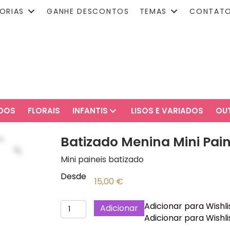
ORIAS
GANHE DESCONTOS
TEMAS
CONTAT
ADOS
FLORAIS
INFANTIS
LISOS E VARIADOS
OU
Batizado Menina Mini Pain
Mini paineis batizado
Desde
15,00
€
Quantidade
Adicionar para Wishli
Adicionar
de
Adicionar para Wishli
Batizado