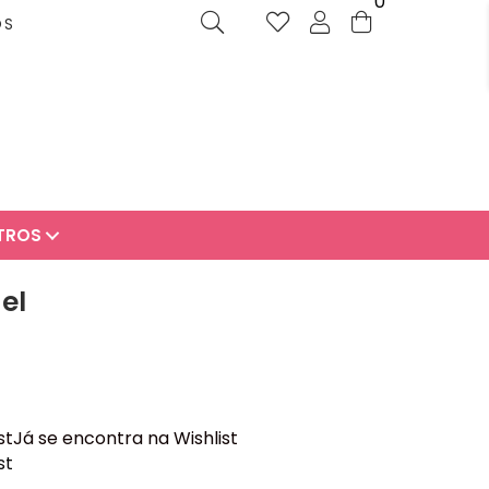
0
OS
TROS
el
st
Já se encontra na Wishlist
st