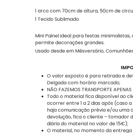
Menina
1 arco com 70cm de altura, 50cm de circ
Mini
1 Tecido Sublimado
Painel
Mini Painel ideal para festas minimalistas
permite decorações grandes.
Usado desde em Mêsversário, Comunhões, 
IMP
O valor exposto é para retirada e d
Delgada com horário marcado;
NÃO FAZEMOS TRANSPORTE APENAS DE 
Todo o material fica disponível ao cl
ocorrer entre 1 a 2 dias após (caso 
haja comunicação prévia e/ou uma d
devolução, fica o cliente – tomador 
diária do material no valor de 15€);
O material, no momento da entrega a