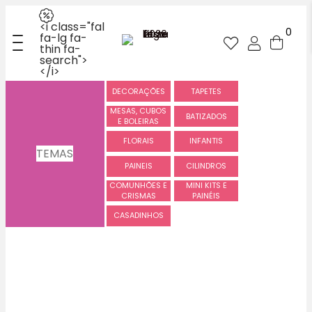
<i class="fal
0
fa-lg fa-
thin fa-
search">
</i>
DECORAÇÕES
TAPETES
MESAS, CUBOS
BATIZADOS
E BOLEIRAS
FLORAIS
INFANTIS
TEMAS
PAINEIS
CILINDROS
COMUNHÕES E
MINI KITS E
CRISMAS
PAINÉIS
CASADINHOS