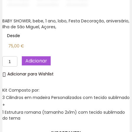
BABY SHOWER, bebe, 1 ano, lobo, Festa Decoração, aniversário,
Ilha de São Miguel, Açores,
Desde
75,00
€
Quantidade
Adicionar
de
Laço
Adicionar para Wishlist
Rosa
Kit
Festa
Kit Composto por:
Decoração,
3 Cilindros em madeira Personalizados com tecido sublimado
São
+
Miguel,
Açores.
1 Estrutura romana (tamanho 2x1m) com tecido sublimado
do tema