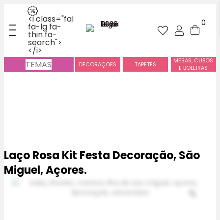
<i class="fal
0
fa-lg fa-
thin fa-
search">
</i>
MESAS, CUBOS
TEMAS
DECORAÇÕES
TAPETES
E BOLEIRAS
Laço Rosa Kit Festa Decoração, São
Miguel, Açores.